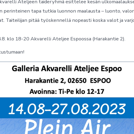
varelli Ateljeen taideryhmä esittelee kesän ulkomaalaukse
 perinteinen tapa tutkia luonnon maalausta – luonto, valon 
. Taiteilijan pitää työskennellä nopeasti koska valot ja varjo
4.8. klo 18-20 Akvarelli Ateljee Espoossa (Harakantie 2).
tustumaan!