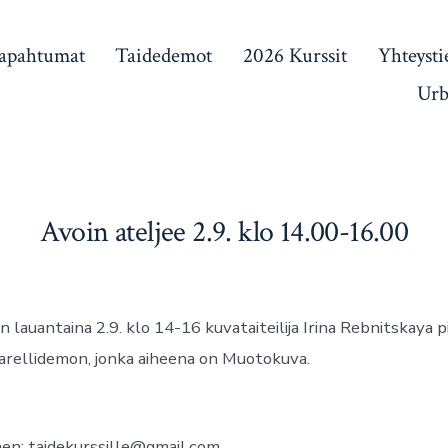
apahtumat
Taidedemot
2026 Kurssit
Yhteysti
Urb
Avoin ateljee 2.9. klo 14.00-16.00
 lauantaina 2.9. klo 14-16 kuvataiteilija Irina Rebnitskaya p
arellidemon, jonka aiheena on Muotokuva.
en: taidekurssille@gmail.com