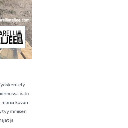
 Työskentely
uonnossa valo
ä monia kuvan
öytyy ihmisen
ajat ja