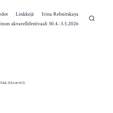
edot
Linkkejä
Irina Rebnitskaya
inon akvarellifestivaali 30.4.-3.5.2026
Näytä/piil
hakukentt
itää Akvarelli