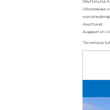
Näyttelyssä Ak
Ulkomaalaus on
vuorokaudenajat
muuttuvat.
Avajaiset on 1
Tervetuloa tu