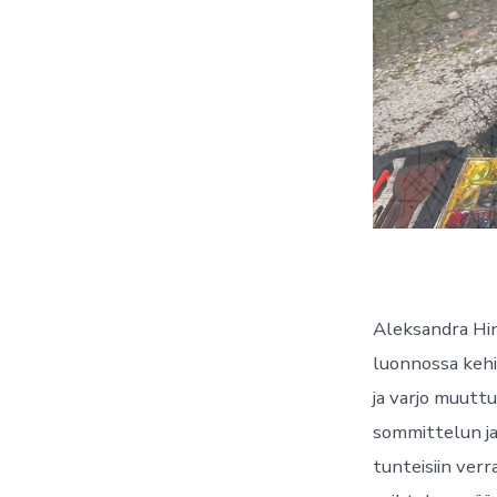
Aleksandra Hin
luonnossa kehi
ja varjo muutt
sommittelun ja
tunteisiin verr