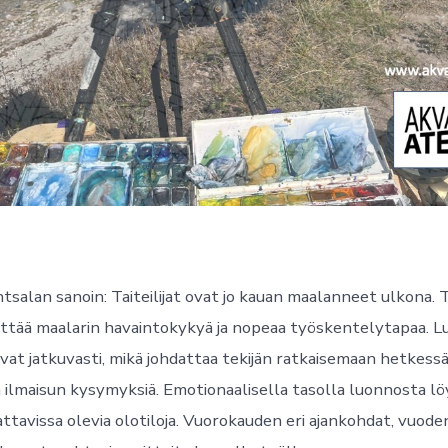
tsalan sanoin: Taiteilijat ovat jo kauan maalanneet ulkona.
ttää maalarin havaintokykyä ja nopeaa työskentelytapaa. L
uvat jatkuvasti, mikä johdattaa tekijän ratkaisemaan hetkess
 ilmaisun kysymyksiä. Emotionaalisella tasolla luonnosta l
attavissa olevia olotiloja. Vuorokauden eri ajankohdat, vuoden