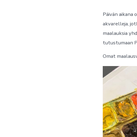
Päivän aikana 
akvarelleja, j
maalauksia yhd
tutustumaan Pl
Omat maalausv