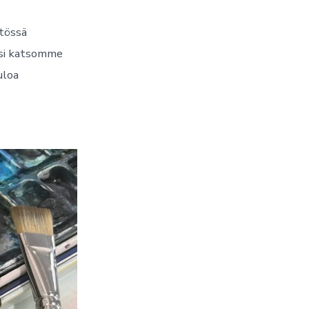
stössä
eksi katsomme
uloa