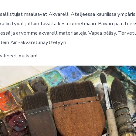
osallistujat maalaavat Akvarelli Ateljeessa kauniissa ympäri
otka liittyvät jollain tavalla kesätunnelmaan. Päivän päätte
essä ja arvomme akvarellimateriaaleja. Vapaa pääsy. Tervet
ein Air -akvarellinäyttelyyn.
älineet mukaan!