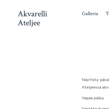
Siirry
Akvarelli
sisältöön
Galleria
T
Ateljee
Näyttely päivän
Ateljeessa akv
Vapaa pääsy
Ilmoittautumin