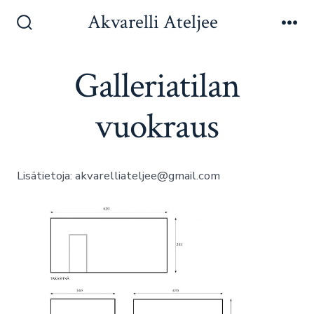
Siirry
Akvarelli Ateljee
sisältöön
Näytä/piilota
Vali
hakukenttä
Galleriatilan
vuokraus
Lisätietoja: akvarelliateljee@gmail.com